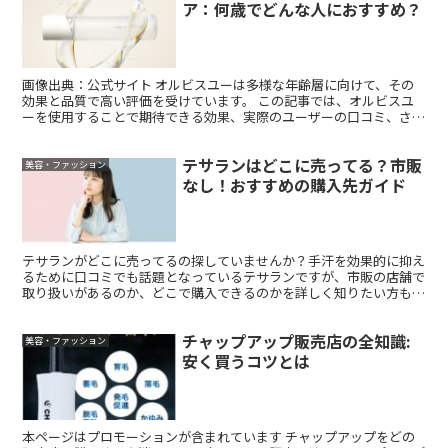
ア：何歳でどんな人におすすめ？
画像出典：公式サイト オルビスユーは多様な年齢層に向けて、その
効果と品質で高い評価を受けています。 この記事では、オルビスユ
ーを使用することで期待できる効果、実際のユーザーの口コミ、さら
にお試しセットの情報に焦点を当て、各年齢層に適した製品...
テサランはどこに売ってる？市販
美容・ファッション
なし！おすすめの購入先ガイド
テサランがどこに売ってるの探していませんか？手汗を効果的に抑え
るために口コミでも話題となっているテサランですが、市販の店舗で
取り扱いがあるのか、どこで購入できるのかを詳しく知りたい方も多
いでしょう。 本記事では、テサランってどこに売ってるの...
チャップアップ販売店の全知識:
美容・ファッション
安く買うコツとは
本ページはプロモーションが含まれています チャップアップをどの