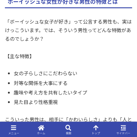
ボーイッシュな女性が好きな男性の特徴とは
「ボーイッシュな女子が好き」って公言する男性も、実は
けっこういます。では、そういう男性ってどんな特徴があ
るのでしょうか？
【主な特徴】
女の子らしさにこだわらない
対等な関係を大事にする
趣味や考え方を共有したいタイプ
見た目より性格重視
こういった男性は、相手に「かわいらしさ」よりも「人と
して魅力があるか」を重視する傾向があります。たとえ
メニュー
ホーム
検索
トップ
サイドバー
ば、一緒に趣味を楽しんだり、率直に話し合えたりする関