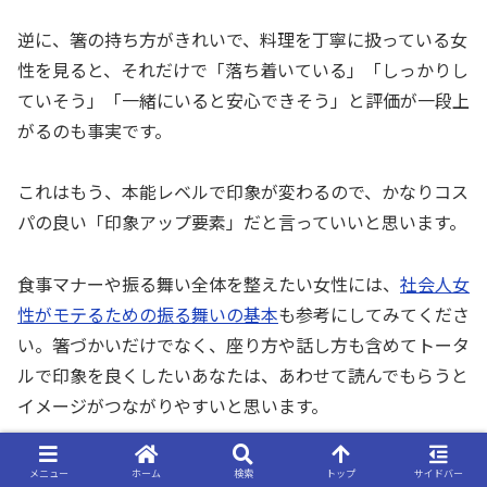
逆に、箸の持ち方がきれいで、料理を丁寧に扱っている女
性を見ると、それだけで「落ち着いている」「しっかりし
ていそう」「一緒にいると安心できそう」と評価が一段上
がるのも事実です。
これはもう、本能レベルで印象が変わるので、かなりコス
パの良い「印象アップ要素」だと言っていいと思います。
食事マナーや振る舞い全体を整えたい女性には、
社会人女
性がモテるための振る舞いの基本
も参考にしてみてくださ
い。箸づかいだけでなく、座り方や話し方も含めてトータ
ルで印象を良くしたいあなたは、あわせて読んでもらうと
イメージがつながりやすいと思います。
男女どちらにせよ、「箸がきれい＝中身が完璧」というわ
メニュー
ホーム
検索
トップ
サイドバー