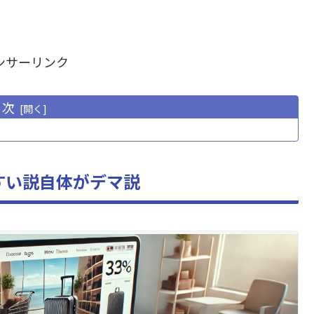
ンサーリンク
目次
すい説自体がデマ説