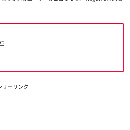
証
ミ
ンサーリンク