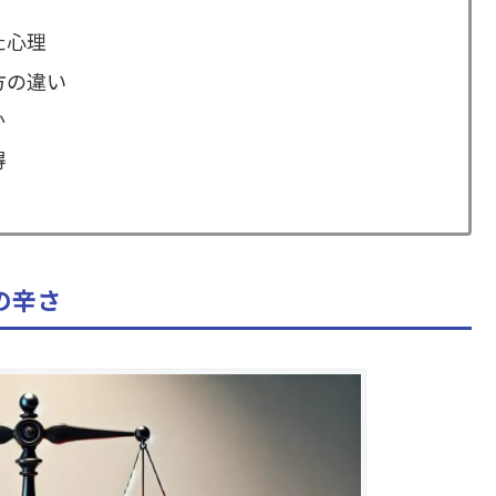
た心理
方の違い
か
得
の辛さ