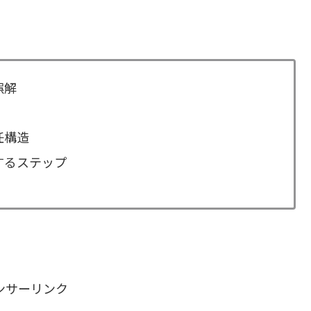
誤解
任構造
するステップ
ンサーリンク